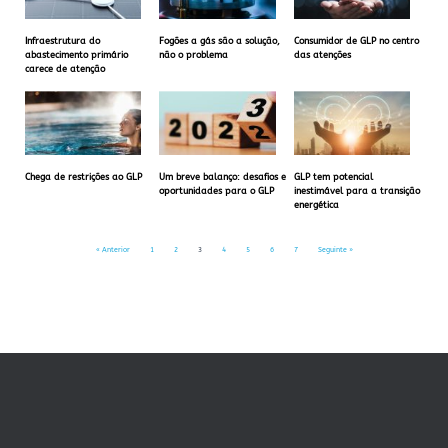
Infraestrutura do
Fogões a gás são a solução,
Consumidor de GLP no centro
abastecimento primário
não o problema
das atenções
carece de atenção
Chega de restrições ao GLP
Um breve balanço: desafios e
GLP tem potencial
oportunidades para o GLP
inestimável para a transição
energética
« Anterior
1
2
3
4
5
6
7
Seguinte »