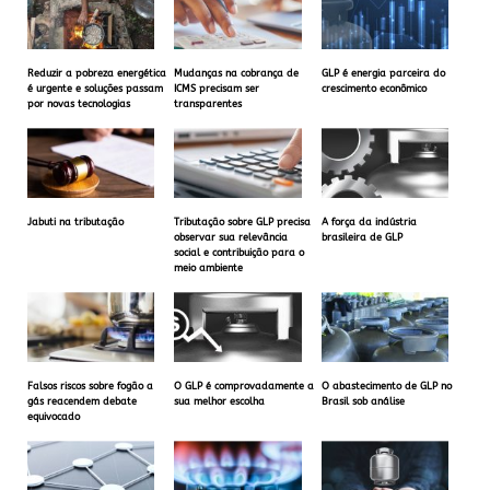
Reduzir a pobreza energética
Mudanças na cobrança de
GLP é energia parceira do
é urgente e soluções passam
ICMS precisam ser
crescimento econômico
por novas tecnologias
transparentes
Jabuti na tributação
Tributação sobre GLP precisa
A força da indústria
observar sua relevância
brasileira de GLP
social e contribuição para o
meio ambiente
Falsos riscos sobre fogão a
O GLP é comprovadamente a
O abastecimento de GLP no
gás reacendem debate
sua melhor escolha
Brasil sob análise
equivocado