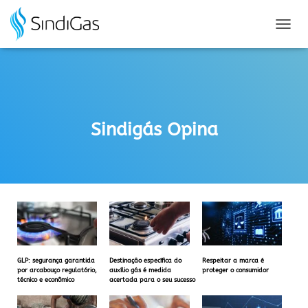
Search
for:
A
L
T
E
R
N
A
Sindigás Opina
R
N
A
V
E
G
A
Ç
Ã
O
GLP: segurança garantida
Destinação específica do
Respeitar a marca é
por arcabouço regulatório,
auxílio gás é medida
proteger o consumidor
técnico e econômico
acertada para o seu sucesso