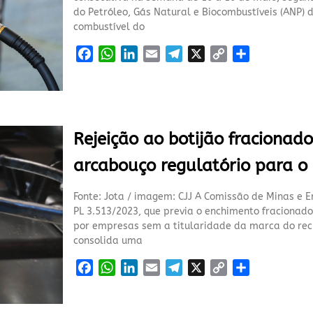
do Petróleo, Gás Natural e Biocombustíveis (ANP) d
combustível do
F
W
L
E
T
X
C
S
a
h
i
m
e
o
h
c
a
n
a
l
p
a
e
t
k
i
e
y
r
b
s
e
l
g
L
e
Rejeição ao botijão fracionad
o
A
d
r
i
o
p
I
a
n
arcabouço regulatório para o
k
p
n
m
k
Fonte: Jota / imagem: CJJ A Comissão de Minas e 
PL 3.513/2023, que previa o enchimento fracionado 
por empresas sem a titularidade da marca do recip
consolida uma
F
W
L
E
T
X
C
S
a
h
i
m
e
o
h
c
a
n
a
l
p
a