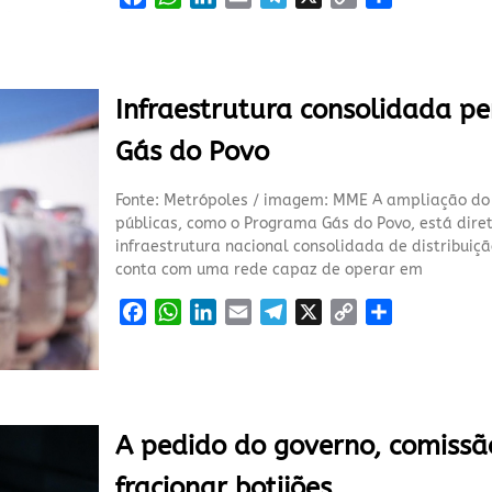
a
h
i
m
e
o
h
c
a
n
a
l
p
a
e
t
k
i
e
y
r
b
s
e
l
g
L
e
Infraestrutura consolidada pe
o
A
d
r
i
Gás do Povo
o
p
I
a
n
k
p
n
m
k
Fonte: Metrópoles / imagem: MME A ampliação do a
públicas, como o Programa Gás do Povo, está dir
infraestrutura nacional consolidada de distribuiçã
conta com uma rede capaz de operar em
F
W
L
E
T
X
C
S
a
h
i
m
e
o
h
c
a
n
a
l
p
a
e
t
k
i
e
y
r
b
s
e
l
g
L
e
A pedido do governo, comissão
o
A
d
r
i
o
p
I
a
n
fracionar botijões