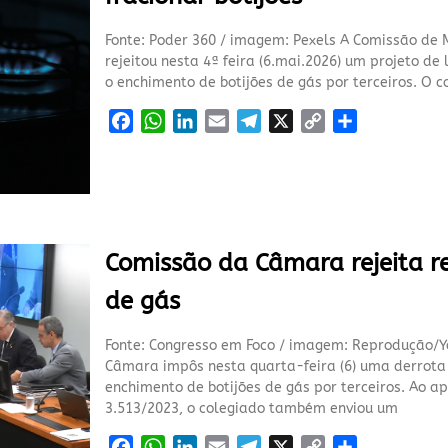
k
p
n
m
k
Fonte: Poder 360 / imagem: Pexels A Comissão de
rejeitou nesta 4ª feira (6.mai.2026) um projeto de
o enchimento de botijões de gás por terceiros. O 
F
W
L
E
T
X
C
S
a
h
i
m
e
o
h
c
a
n
a
l
p
a
e
t
k
i
e
y
r
b
s
e
l
g
L
e
o
A
d
r
i
Comissão da Câmara rejeita re
o
p
I
a
n
k
p
n
m
k
de gás
Fonte: Congresso em Foco / imagem: Reprodução/Y
Câmara impôs nesta quarta-feira (6) uma derrota 
enchimento de botijões de gás por terceiros. Ao ap
3.513/2023, o colegiado também enviou um
F
W
L
E
T
X
C
S