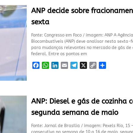
ANP decide sobre fracionamen
sexta
Fonte: Congresso em Foco / imagem: ANP A Agência
Biocombustíveis (ANP) deve analisar nesta sexta-
para mudanças relevantes no mercado de gás de c
federal. Entre os pontos em
F
W
L
E
T
X
C
S
a
h
i
m
e
o
h
c
a
n
a
l
p
a
e
t
k
i
e
y
r
b
s
e
l
g
L
e
ANP: Diesel e gás de cozinha 
o
A
d
r
i
o
p
I
a
n
segunda semana de maio
k
p
n
m
k
Fonte: Jornal de Brasília / imagem: Pexels Rio, 15 
consecutiva na semana de 10 a 16 de maio, segun