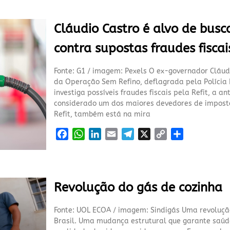
e
t
k
i
e
y
r
b
s
e
l
g
L
e
Cláudio Castro é alvo de bus
o
A
d
r
i
o
p
I
a
n
contra supostas fraudes fiscai
k
p
n
m
k
Fonte: G1 / imagem: Pexels O ex-governador Cláudio 
da Operação Sem Refino, deflagrada pela Polícia Fe
investiga possíveis fraudes fiscais pela Refit, a a
considerado um dos maiores devedores de imposto
Refit, também está na mira
F
W
L
E
T
X
C
S
a
h
i
m
e
o
h
c
a
n
a
l
p
a
e
t
k
i
e
y
r
b
s
e
l
g
L
e
Revolução do gás de cozinha
o
A
d
r
i
o
p
I
a
n
Fonte: UOL ECOA / imagem: Sindigás Uma revolução 
k
p
n
m
k
Brasil. Uma mudança estrutural que garante saúd