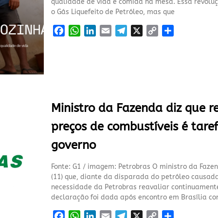
qualidade de vida e comida na mesa. Essa revoluç
o Gás Liquefeito de Petróleo, mas que
F
W
L
E
T
X
C
S
a
h
i
m
e
o
h
c
a
n
a
l
p
a
e
t
k
i
e
y
r
b
s
e
l
g
L
e
o
A
d
r
i
o
p
I
a
n
Ministro da Fazenda diz que r
k
p
n
m
k
preços de combustíveis é tare
governo
Fonte: G1 / imagem: Petrobras O ministro da Faze
(11) que, diante da disparada do petróleo causad
necessidade da Petrobras reavaliar continuamente 
declaração foi dada após encontro em Brasília co
F
W
L
E
T
X
C
S