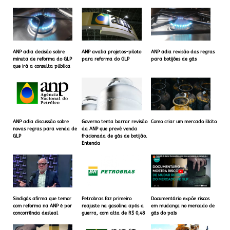
ANP adia decisão sobre
ANP avalia projetos-piloto
ANP adia revisão das regras
minuta de reforma do GLP
para reforma do GLP
para botijões de gás
que irá a consulta pública
ANP adia discussão sobre
Governo tenta barrar revisão
Como criar um mercado ilícito
novas regras para venda de
da ANP que prevê venda
GLP
fracionada de gás de botijão.
Entenda
Sindigás afirma que temor
Petrobras faz primeiro
Documentário expõe riscos
com reforma na ANP é por
reajuste na gasolina após a
em mudança no mercado de
concorrência desleal
guerra, com alta de R$ 0,48
gás do país