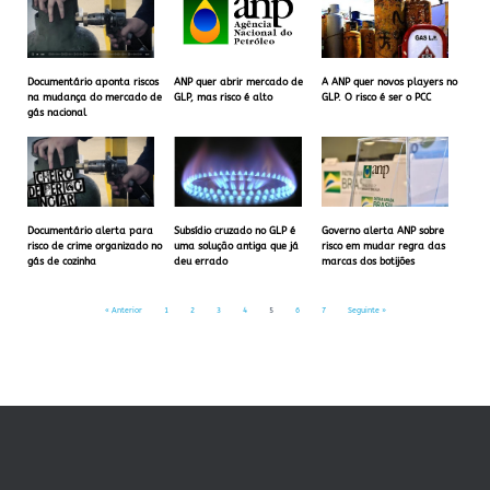
Documentário aponta riscos
ANP quer abrir mercado de
A ANP quer novos players no
na mudança do mercado de
GLP, mas risco é alto
GLP. O risco é ser o PCC
gás nacional
Documentário alerta para
Subsídio cruzado no GLP é
Governo alerta ANP sobre
risco de crime organizado no
uma solução antiga que já
risco em mudar regra das
gás de cozinha
deu errado
marcas dos botijões
« Anterior
1
2
3
4
5
6
7
Seguinte »