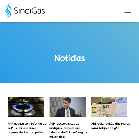
Search
for:
A
L
T
E
R
N
A
Notícias
R
N
A
V
E
G
A
Ç
Ã
O
ANP avança com reforma do
ANP rebate críticas do
ANP adia revisão das regras
GLP – e diz que crime
Sindigás e destaca que
para botijões de gás
organizado é com a polícia
reforma do GLP terá regras
mais rígidas