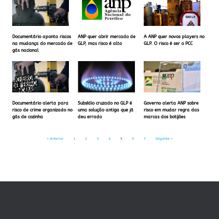
Documentário aponta riscos
ANP quer abrir mercado de
A ANP quer novos players no
na mudança do mercado de
GLP, mas risco é alto
GLP. O risco é ser o PCC
gás nacional
Documentário alerta para
Subsídio cruzado no GLP é
Governo alerta ANP sobre
risco de crime organizado no
uma solução antiga que já
risco em mudar regra das
gás de cozinha
deu errado
marcas dos botijões
« Anterior
1
2
3
4
5
6
7
Seguinte »