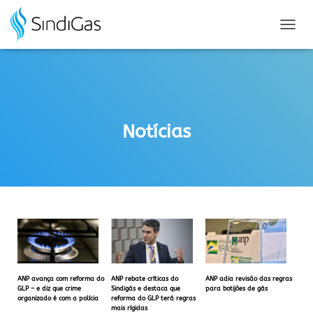
Search
for:
A
L
T
E
R
N
A
Notícias
R
N
A
V
E
G
A
Ç
Ã
O
ANP avança com reforma do
ANP rebate críticas do
ANP adia revisão das regras
GLP – e diz que crime
Sindigás e destaca que
para botijões de gás
organizado é com a polícia
reforma do GLP terá regras
mais rígidas