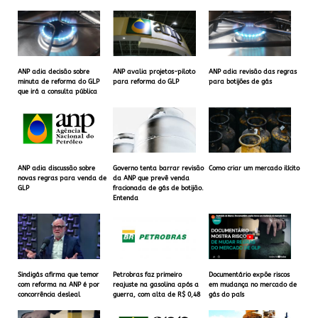
ANP adia decisão sobre
ANP avalia projetos-piloto
ANP adia revisão das regras
minuta de reforma do GLP
para reforma do GLP
para botijões de gás
que irá a consulta pública
ANP adia discussão sobre
Governo tenta barrar revisão
Como criar um mercado ilícito
novas regras para venda de
da ANP que prevê venda
GLP
fracionada de gás de botijão.
Entenda
Sindigás afirma que temor
Petrobras faz primeiro
Documentário expõe riscos
com reforma na ANP é por
reajuste na gasolina após a
em mudança no mercado de
concorrência desleal
guerra, com alta de R$ 0,48
gás do país