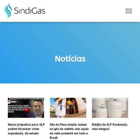
Search
for:
A
L
T
E
R
N
A
Notícias
R
N
A
V
E
G
A
Ç
Ã
O
Novas propostas para GLP
Gás do Povo amplia acesso
Botijão de GLP fracionado,
podem favorecer crime
ao gás de cozinha com apoio
risco integral
organizado, diz estudo
de rede presente em todo o
Brasil