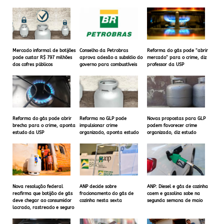
Mercado informal de botijões
Conselho da Petrobras
Reforma do gás pode “abrir
pode custar R$ 797 milhões
aprova adesão a subsídio do
mercado” para o crime, diz
dos cofres públicos
governo para combustíveis
professor da USP
Reforma do gás pode abrir
Reforma no GLP pode
Novas propostas para GLP
brecha para o crime, aponta
impulsionar crime
podem favorecer crime
estudo da USP
organizado, aponta estudo
organizado, diz estudo
Nova resolução federal
ANP decide sobre
ANP: Diesel e gás de cozinha
reafirma que botijão de gás
fracionamento do gás de
caem e gasolina sobe na
deve chegar ao consumidor
cozinha nesta sexta
segunda semana de maio
lacrado, rastreado e seguro