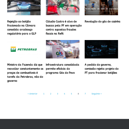
Rejeição ao botijão
Cláudio Castro é alvo de
Revolução do gás de cozinha
fracionado na Câmara
buscas pela PF em operação
consolida arcabouço
contra supostas fraudes
regulatório para o GLP
fiscais na Refit
Ministro da Fazenda diz que
Infraestrutura consolidada
A pedido do governo,
reavaliar constantemente os
permite eficácia do
comissão rejeita projeto do
preços de combustíveis é
programa Gás do Povo
PT para fracionar botijões
tarefa da Petrobras, não do
governo
« Anterior
1
2
3
4
5
6
7
Seguinte »