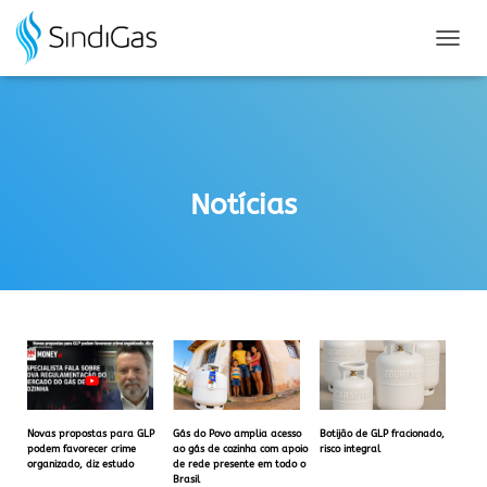
Search
for:
A
L
T
E
R
N
A
Notícias
R
N
A
V
E
G
A
Ç
Ã
O
Novas propostas para GLP
Gás do Povo amplia acesso
Botijão de GLP fracionado,
podem favorecer crime
ao gás de cozinha com apoio
risco integral
organizado, diz estudo
de rede presente em todo o
Brasil