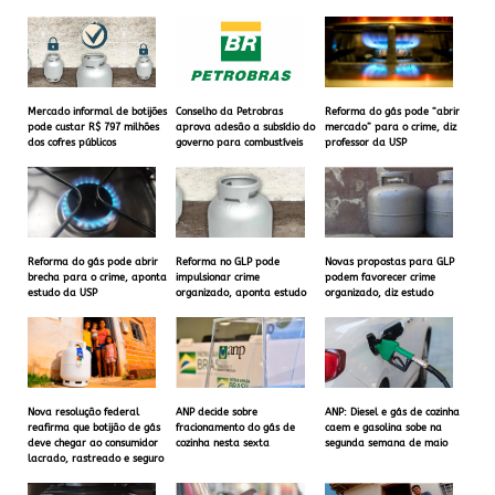
Mercado informal de botijões
Conselho da Petrobras
Reforma do gás pode “abrir
pode custar R$ 797 milhões
aprova adesão a subsídio do
mercado” para o crime, diz
dos cofres públicos
governo para combustíveis
professor da USP
Reforma do gás pode abrir
Reforma no GLP pode
Novas propostas para GLP
brecha para o crime, aponta
impulsionar crime
podem favorecer crime
estudo da USP
organizado, aponta estudo
organizado, diz estudo
Nova resolução federal
ANP decide sobre
ANP: Diesel e gás de cozinha
reafirma que botijão de gás
fracionamento do gás de
caem e gasolina sobe na
deve chegar ao consumidor
cozinha nesta sexta
segunda semana de maio
lacrado, rastreado e seguro