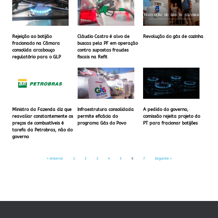
Rejeição ao botijão
Cláudio Castro é alvo de
Revolução do gás de cozinha
fracionado na Câmara
buscas pela PF em operação
consolida arcabouço
contra supostas fraudes
regulatório para o GLP
fiscais na Refit
Ministro da Fazenda diz que
Infraestrutura consolidada
A pedido do governo,
reavaliar constantemente os
permite eficácia do
comissão rejeita projeto do
preços de combustíveis é
programa Gás do Povo
PT para fracionar botijões
tarefa da Petrobras, não do
governo
« Anterior
1
2
3
4
5
6
7
Seguinte »