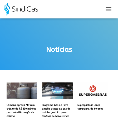
Search
for:
A
L
T
E
R
N
A
Notícias
R
N
A
V
E
G
A
Ç
Ã
O
Câmara aprova MP com
Programa Gás do Povo
Supergasbras lança
crédito de R$ 330 milhões
amplia acesso ao gás de
campanha de 80 anos
para subsídio ao gás de
cozinha gratuito para
cozinha
famílias de baixa renda