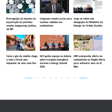
Prorrogação do imposto de
Congresso amplia prazo para
Janja se reúne com
exportação do petróleo
analisar subsídio aos
delegação do Ministério da
amplia insegurança jurídica,
combustíveis
Energia da Arábia Saudita
diz IBP
Como o gás de cozinha chega
GLP ganha espaço no debate
ANP acompanha oferta de
a todo o Brasil sem
sobre transição energética
combustíveis na Região Norte
depender de uma rede fixa
durante o Energy Summit
para enfrentar seca do El
2026
Niño
« Anterior
1
2
3
4
5
6
7
Seguinte »