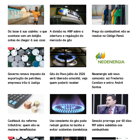
Da base à sua cozinha: o que
A divisão na ANP sobre a
Preço do combustível não se
acontece com um botijão
abertura e regulação do
resolve no Código Penal
antes de chegar à sua casa
mercado de gás
Governo renova imposto de
Gás do Povo julho de 2026
Neoenergia sob novo
exportação de petróleo;
será liberado amanhã; veja
comando: sai Frederico
empresas irão à Justiça
quem poderá receber
Candian e entra André
Santos
Cashback da reforma
Uso consciente do gás pode
Senado prorroga por 60 dias
tributária: quem são os
reduzir gastos no banho e
MP sobre subsídios aos
maiores beneficiados
evitar acidentes domésticos
combustíveis