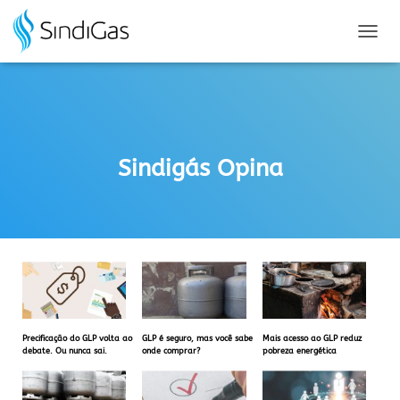
Search
for:
A
L
T
E
R
N
A
Sindigás Opina
R
N
A
V
E
G
A
Ç
Ã
O
Precificação do GLP volta ao
GLP é seguro, mas você sabe
Mais acesso ao GLP reduz
debate. Ou nunca sai.
onde comprar?
pobreza energética