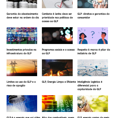
Garantia do abastecimento
Combate à lenha deve ser
GLP: direitos e garantias do
deve estar na ordem do dia
prioridade nas políticas de
consumidor
acesso ao GLP
Investimentos privados na
Programas sociais e o acesso
Respeito à marca é pilar da
infraestrutura do GLP
ao GLP
indústria de GLP
Limites ao uso do GLP e o
GLP, Energia Limpa e Eficiente
Inteligência logística é
risco de apagão
diferencial para a
capilaridade do GLP
GLP é a energia que vai além
Alta dos combustíveis: quem
GLP, energia amiga do meio