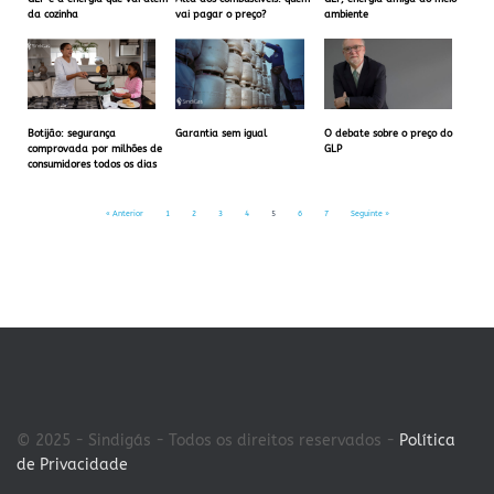
da cozinha
vai pagar o preço?
ambiente
Botijão: segurança
Garantia sem igual
O debate sobre o preço do
comprovada por milhões de
GLP
consumidores todos os dias
« Anterior
1
2
3
4
5
6
7
Seguinte »
© 2025 - Sindigás - Todos os direitos reservados -
Política
de Privacidade