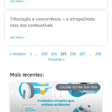
LEIA MAIS »
Tributação e concorrência — o atrapalhado
caso dos combustíveis
LEIA MAIS »
« Anteiror
1
…
203
204
205
206
207
…
290
Próxima »
Mais recentes:
COLUNA GLP NA SUA VIDA