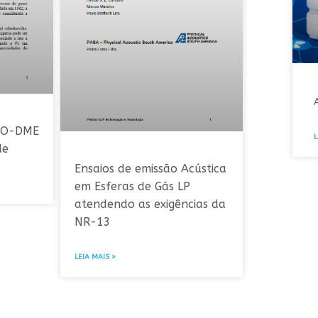
BIO-DME
L
de
Ensaios de emissão Acústica
em Esferas de Gás LP
atendendo as exigências da
NR-13
LEIA MAIS »