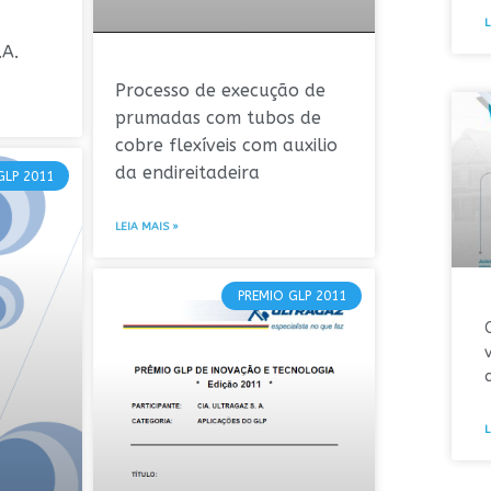
L
.A.
Processo de execução de
prumadas com tubos de
cobre flexíveis com auxilio
da endireitadeira
GLP 2011
LEIA MAIS »
PREMIO GLP 2011
L