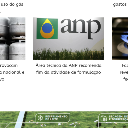
 uso do gás
gastos
a
 provocam
Área técnica da ANP recomenda
Fa
a nacional e
fim da atividade de formulação
rev
vo
fe