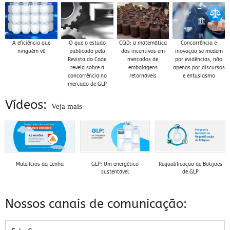
A eficiência que
O que o estudo
CQD: a matemática
Concorrência e
ninguém vê
publicado pela
dos incentivos em
inovação se medem
Revista do Cade
mercados de
por evidências, não
revela sobre a
embalagens
apenas por discursos
concorrência no
retornáveis
e entusiasmo
mercado de GLP
Vídeos:
Veja mais
Malefícios da Lenha
GLP: Um energético
Requalificação de Botijões
sustentável
de GLP
baixar
baixar
baixar
Nossos canais de comunicação: