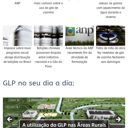
ANP
mais comuns sobre o
reduzir os gastos
uso do gás de
com aquecimento da
cozinha
água durante o
inverno
Impasse sobre novo
Botijões chineses
Área técnica da ANP
Falta de mão de obra
programa social
provocam disputa
recomenda fim da
faz revendas de gás
atinge distribuição
entre indústria
atividade de
de cozinha fecharem
de botijões no Brasil
nacional e o Gás do
formulação
aos domingos
Povo
GLP no seu dia a dia: