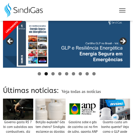
Search
for:
A
L
T
E
R
N
A
R
N
A
V
E
G
A
Últimas notícias:
Veja todas as notícias
Ç
Ã
O
Governo gasta R$ 7
Botijão explode? Gás
Gasolina sobe e gás
Quanto custa um
bi com subsídios aos
tem cheiro? Sindigás
de cozinha cai no fim
banho quente? Veja
combustíveis, diz
esclarece as dúvidas
de julho, aponta ANP
como o GLP pode