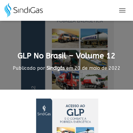
Search
for:
A
L
T
E
R
N
A
GLP No Brasil – Volume 12
R
N
A
Publicado por
Sindigás
em
20 de maio de 2022
V
E
G
A
Ç
Ã
O