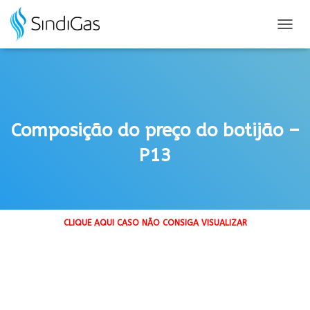
Search
for:
A
L
T
E
R
N
A
Composição do preço do botijão –
R
N
P13
A
V
E
G
A
Ç
CLIQUE AQUI CASO NÃO CONSIGA VISUALIZAR
Ã
O