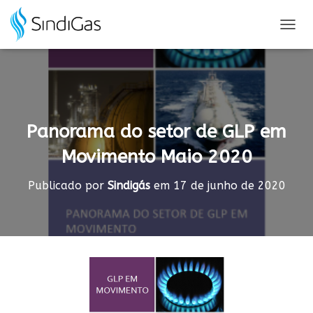
Search
for:
A
L
T
E
R
N
A
Panorama do setor de GLP em
R
N
Movimento Maio 2020
A
V
E
Publicado por
Sindigás
em
17 de junho de 2020
G
A
Ç
Ã
O