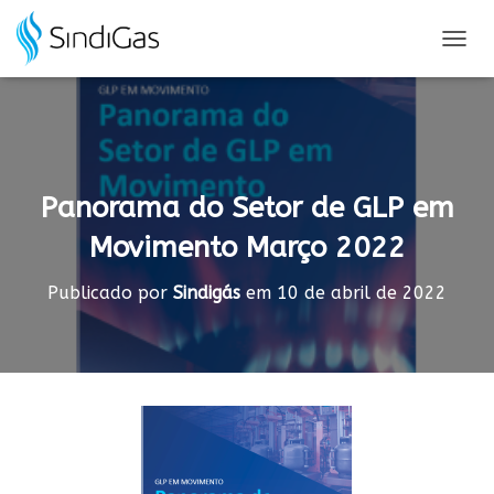
Search
for:
A
L
T
E
R
N
A
Panorama do Setor de GLP em
R
N
Movimento Março 2022
A
V
E
Publicado por
Sindigás
em
10 de abril de 2022
G
A
Ç
Ã
O