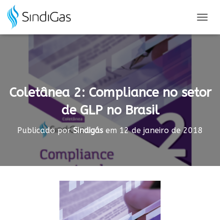
Search
for:
A
L
T
E
R
N
A
Coletânea 2: Compliance no setor
R
N
de GLP no Brasil
A
V
E
Publicado por
Sindigás
em
12 de janeiro de 2018
G
A
Ç
Ã
O