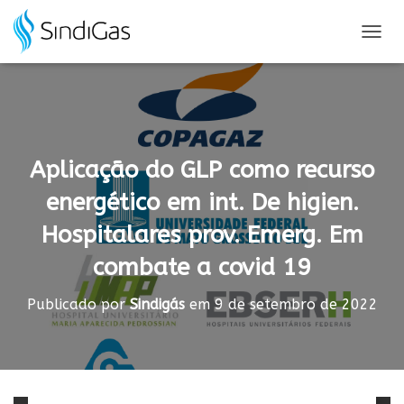
Search
for:
A
L
T
E
R
N
A
Aplicação do GLP como recurso
R
N
energético em int. De higien.
A
V
Hospitalares prov. Emerg. Em
E
G
combate a covid 19
A
Ç
Ã
Publicado por
Sindigás
em
9 de setembro de 2022
O