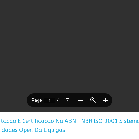
ntacao E Certificacao Na ABNT NBR ISO 9001 Sistem
idades Oper. Da Liquigas