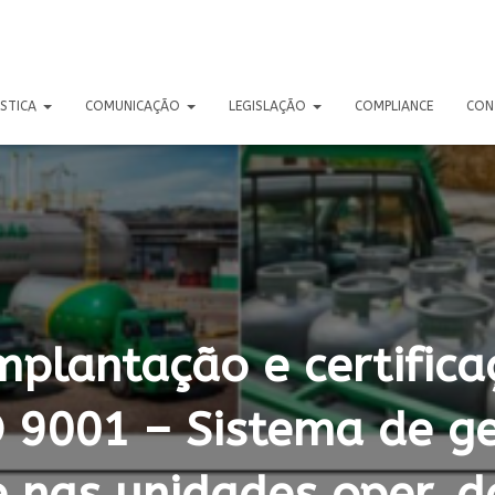
ÍSTICA
COMUNICAÇÃO
LEGISLAÇÃO
COMPLIANCE
CON
implantação e certific
 9001 – Sistema de g
 nas unidades oper. d