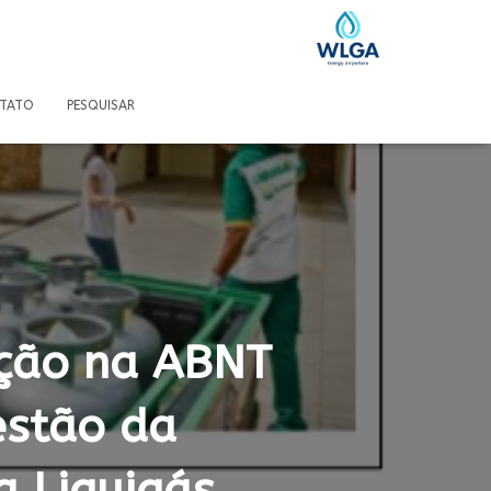
TATO
PESQUISAR
ação na ABNT
estão da
a Liquigás