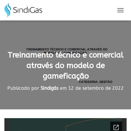
Search
for:
A
L
T
E
R
N
A
Treinamento técnico e comercial
R
N
através do modelo de
A
V
gameficação
E
G
A
Publicado por
Sindigás
em
12 de setembro de 2022
Ç
Ã
O