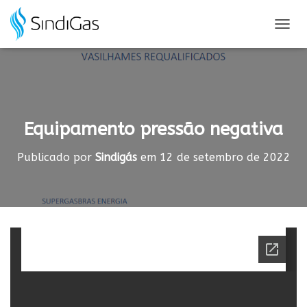
Search
for:
A
L
T
E
R
N
A
Equipamento pressão negativa
R
N
A
Publicado por
Sindigás
em
12 de setembro de 2022
V
E
G
A
Ç
Ã
O