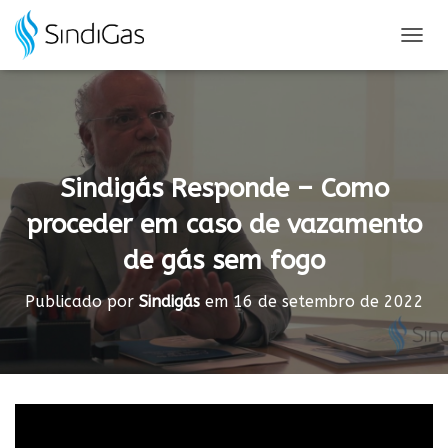
Search
for:
A
L
T
E
R
N
A
Sindigás Responde – Como
R
N
proceder em caso de vazamento
A
V
de gás sem fogo
E
G
A
Publicado por
Sindigás
em
16 de setembro de 2022
Ç
Ã
O