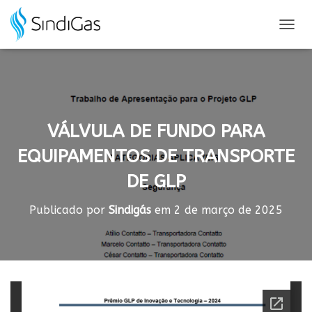
Search
for:
A
L
T
E
R
N
A
VÁLVULA DE FUNDO PARA
R
N
EQUIPAMENTOS DE TRANSPORTE
A
V
DE GLP
E
G
A
Publicado por
Sindigás
em
2 de março de 2025
Ç
Ã
O