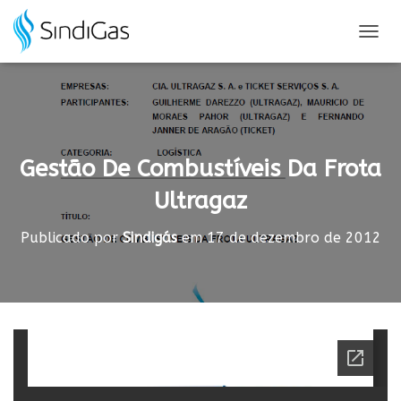
Search
for:
A
L
T
E
R
N
A
Gestão De Combustíveis Da Frota
R
N
Ultragaz
A
V
E
Publicado por
Sindigás
em
17 de dezembro de 2012
G
A
Ç
Ã
O