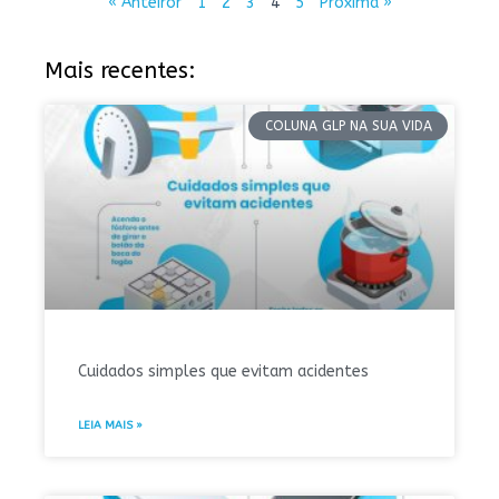
« Anteiror
1
2
3
4
5
Próxima »
Mais recentes:
COLUNA GLP NA SUA VIDA
Cuidados simples que evitam acidentes
LEIA MAIS »