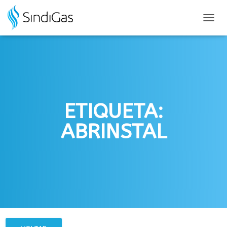
Search
for:
ALTER
NAVE
ETIQUETA:
ABRINSTAL