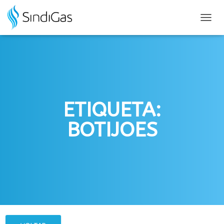
Search
for:
ALTER
NAVE
ETIQUETA:
BOTIJOES