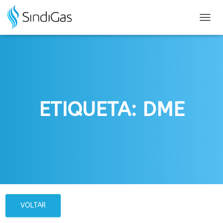
Search
for:
ALTER
NAVE
ETIQUETA: DME
VOLTAR