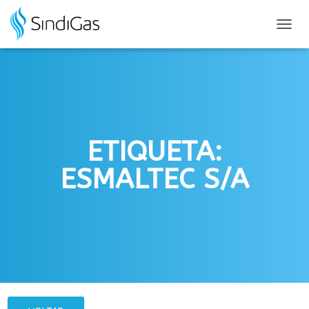
Search
for:
ALTER
NAVE
ETIQUETA:
ESMALTEC S/A