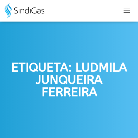
Search
for:
ALTER
NAVE
ETIQUETA: LUDMILA
JUNQUEIRA
FERREIRA