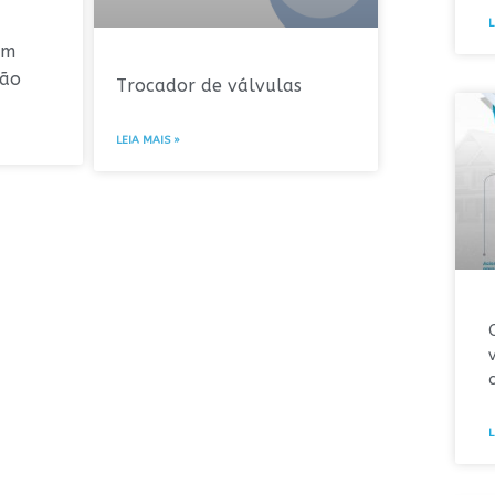
L
om
ção
Trocador de válvulas
LEIA MAIS »
L