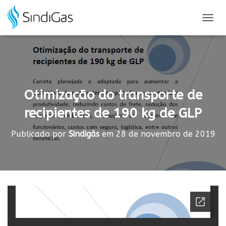
Search
for:
A
L
T
E
R
N
A
Otimização do transporte de
R
N
recipientes de 190 kg de GLP
A
V
E
Publicado por
Sindigás
em
28 de novembro de 2019
G
A
Ç
Ã
O