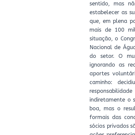
sentido, mas nã
estabelecer as su
que, em plena pa
mais de 100 mil
situação, o Cong
Nacional de Água
do setor. O mun
ignorando as re
aportes voluntár
caminho: decid
responsabilidade
indiretamente o 
boa, mas o resu
formais das conc
sócios privados s
ações preferencia