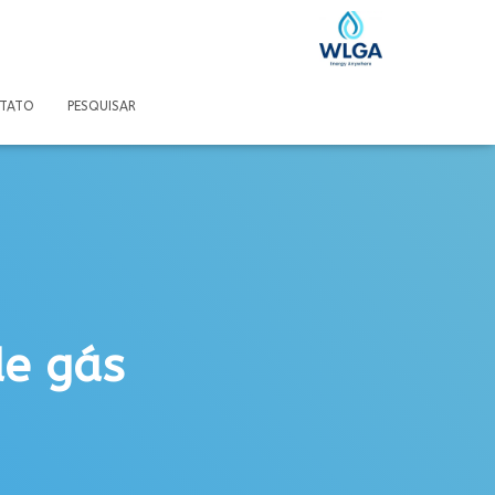
TATO
PESQUISAR
de gás