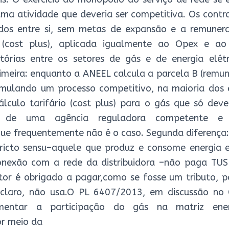
uma atividade que deveria ser competitiva. Os contr
dos entre si, sem metas de expansão e a remuner
cost plus), aplicada igualmente ao Opex e ao
atórias entre os setores de gás e de energia elét
imeira: enquanto a ANEEL calcula a parcela B (remu
 emulando um processo competitivo, na maioria dos
culo tarifário (cost plus) para o gás que só deve
ia de uma agência reguladora competente e 
ue frequentemente não é o caso. Segunda diferença: 
ricto sensu–aquele que produz e consome energia 
conexão com a rede da distribuidora –não paga TUS
tor é obrigado a pagar,como se fosse um tributo, p
 claro, não usa.O PL 6407/2013, em discussão no
mentar a participação do gás na matriz ener
or meio da