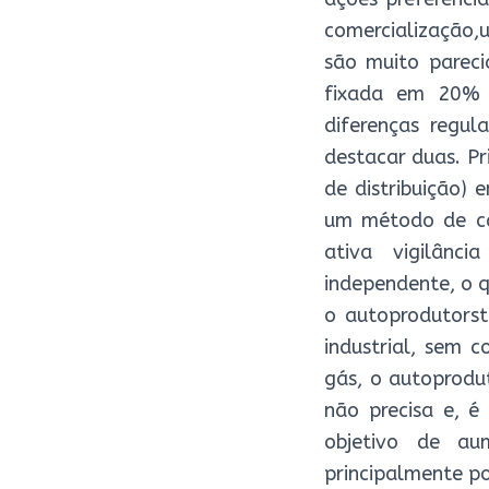
comercialização,
são muito pareci
fixada em 20% (
diferenças regul
destacar duas. Pr
de distribuição)
um método de cál
ativa vigilânc
independente, o q
o autoprodutorst
industrial, sem 
gás, o autoprodu
não precisa e, é
objetivo de au
principalmente p