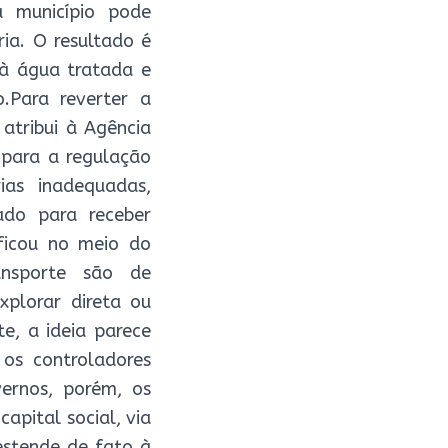
a município pode
ria. O resultado é
 à água tratada e
.Para reverter a
atribui à Agência
 para a regulação
ias inadequadas,
ado para receber
 ficou no meio do
ansporte são de
xplorar direta ou
e, a ideia parece
os controladores
vernos, porém, os
apital social, via
 estende de fato à