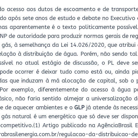
o acesso aos dutos de escoamento e de transporte
do após sete anos de estudo e debate no Executivo e
 mas aparentemente é o texto politicamente possível
NP de autoridade para produzir normas gerais de re
e gás, à semelhança da Lei 14.026/2020, que atribu
elação à distribuição de água. Porém, não sendo ta
ssível no atual estágio de discussão, o PL deve 
pode ocorrer é deixar tudo como está ou, ainda pio
idas que induzam à má alocação de capital, sob o 
o.Por exemplo, diferentemente do acesso à água 
ásico, não faria sentido almejar a universalização 
e de aquecer ambientes e o
GLP
já atende às necess
l gás natural é um energético que só deve ser dispon
ompetitivo.(1) Artigo publicado na AgênciaBrasil En
orabrasilenergia.com.br/regulacao-da-distribuicao-d