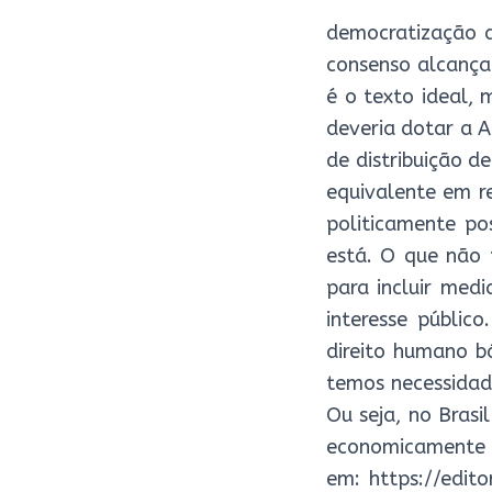
democratização d
consenso alcança
é o texto ideal,
deveria dotar a A
de distribuição d
equivalente em r
politicamente po
está. O que não 
para incluir med
interesse públic
direito humano b
temos necessidad
Ou seja, no Brasi
economicamente c
em: https://edit