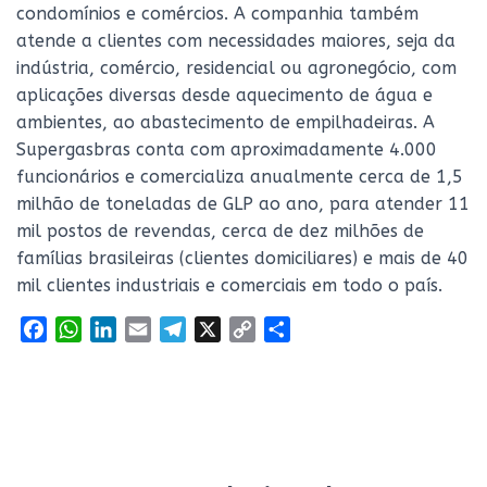
condomínios e comércios. A companhia também
atende a clientes com necessidades maiores, seja da
indústria, comércio, residencial ou agronegócio, com
aplicações diversas desde aquecimento de água e
ambientes, ao abastecimento de empilhadeiras. A
Supergasbras conta com aproximadamente 4.000
funcionários e comercializa anualmente cerca de 1,5
milhão de toneladas de GLP ao ano, para atender 11
mil postos de revendas, cerca de dez milhões de
famílias brasileiras (clientes domiciliares) e mais de 40
mil clientes industriais e comerciais em todo o país.
F
W
L
E
T
X
C
S
a
h
i
m
e
o
h
c
a
n
a
l
p
a
e
t
k
i
e
y
r
b
s
e
l
g
L
e
o
A
d
r
i
o
p
I
a
n