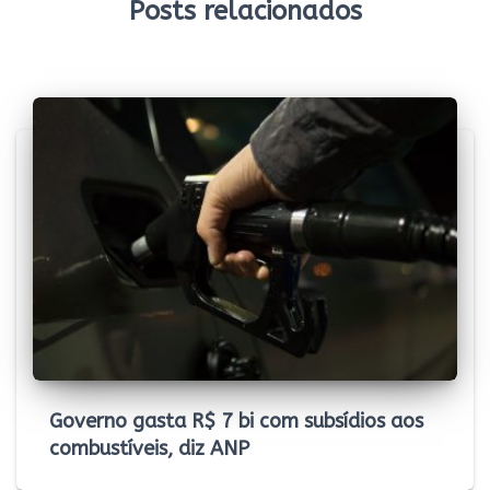
Posts relacionados
k
p
n
m
k
Governo gasta R$ 7 bi com subsídios aos
combustíveis, diz ANP