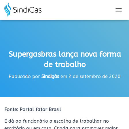
Search
for:
A
L
T
E
R
N
A
Supergasbras lança nova forma
R
N
de trabalho
A
V
E
Publicado por
Sindigás
em
2 de setembro de 2020
G
A
Ç
Ã
O
Fonte: Portal fator Brasil
E dá ao funcionário a escolha de trabalhar no
escritório ou em casa. Criada para promover maior