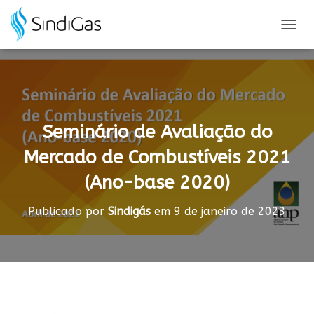
Search
for:
A
L
T
E
R
N
A
Seminário de Avaliação do
R
N
Mercado de Combustíveis 2021
A
V
(Ano-base 2020)
E
G
A
Publicado por
Sindigás
em
9 de janeiro de 2023
Ç
Ã
O