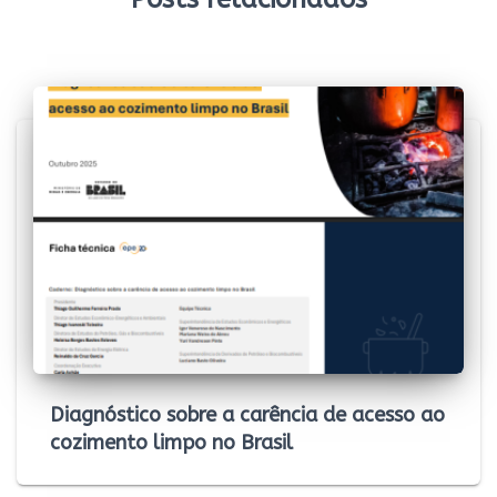
k
p
n
m
k
Diagnóstico sobre a carência de acesso ao
cozimento limpo no Brasil