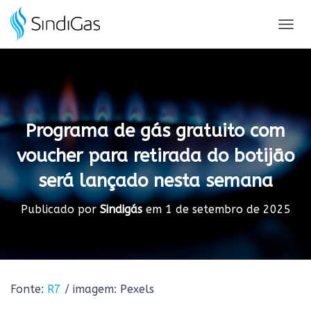
Search
for:
A
L
T
E
R
N
A
Programa de gás gratuito com
R
N
voucher para retirada do botijão
A
V
será lançado nesta semana
E
G
A
Publicado por
Sindigás
em
1 de setembro de 2025
Ç
Ã
O
Fonte:
R7
/ imagem: Pexels