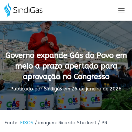
Search
for:
A
L
T
E
R
N
A
Governo expande Gás do Povo em
R
N
meio a prazo apertado para
A
V
aprovação no Congresso
E
G
A
Publicado por
Sindigás
em
26 de janeiro de 2026
Ç
Ã
O
Fonte:
EIXOS
/ imagem:
Ricardo Stuckert / PR