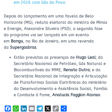
em 2026 com Gás do Povo
Depois do lançamento em uma favela de Belo
Horizonte (MG), reduto eleitoral do ministro de Minas
e Energia, Alexandre Silveira (PSD), a segunda fase
do programa vai ser lançada em um evento
em
Bangu
, no Rio de Janeiro, em uma revenda
da
Supergasbras
.
Estão previstas as presenças de
Hugo Leal
; do
Secretário Nacional de Petróleo, Gás Natural e
Biocombustíveis do MME,
Renato Dutra
; e da
Secretária Nacional de Integração e Articulação
de Plataformas Sociais Eletrônicas do ministério
do Desenvolvimento e Assistência Social, Família
e Combate à Fome,
Analucia Faggion Alonso
.
F
W
L
E
T
X
C
S