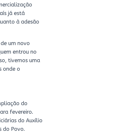
mercialização
ís já está
 quanto à adesão
ta de um novo
quem entrou no
sso, tivemos uma
s onde o
mpliação do
ara fevereiro.
iárias do Auxílio
s do Povo.