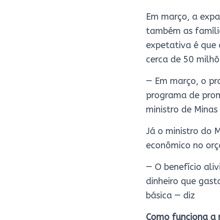
Em março, a expan
também as família
expetativa é que 
cerca de 50 milhõ
— Em março, o pro
programa de prom
ministro de Minas 
Já o ministro do 
econômico no orç
— O benefício ali
dinheiro que gast
básica — diz
Como funciona a 