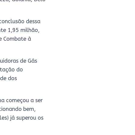
conclusão dessa
te 1,95 milhão,
 e Combate à
buidoras de Gás
ntação do
ade dos
ma começou a ser
cionando bem,
les) já superou os