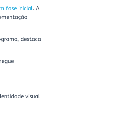
 fase inicial
. A
plementação
rograma, destaca
chegue
entidade visual