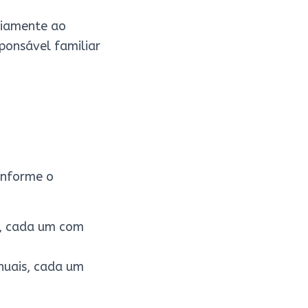
riamente ao
ponsável familiar
conforme o
is, cada um com
anuais, cada um