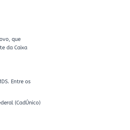
Povo, que
te da Caixa
DS. Entre os
ederal (CadÚnico)