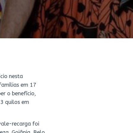
cio nesta
 famílias em 17
er o benefício,
13 quilos em
ale-recarga foi
leza, Goiânia, Belo