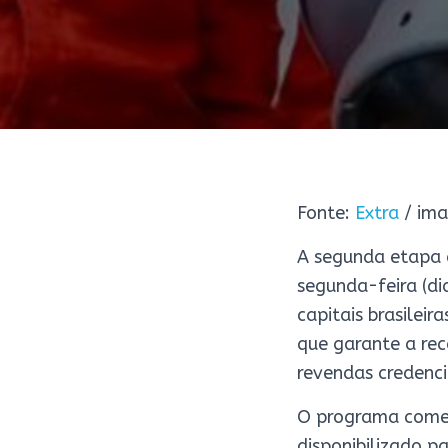
Fonte:
Extra
/ ima
A segunda etapa 
segunda-feira (di
capitais brasileir
que garante a rec
revendas credenc
O programa começ
disponibilizado pa