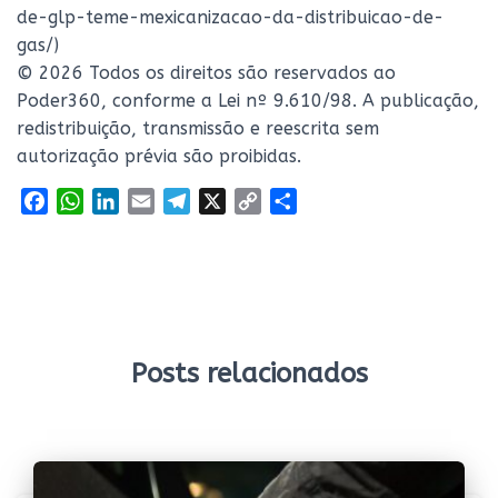
de-glp-teme-mexicanizacao-da-distribuicao-de-
gas/)
© 2026 Todos os direitos são reservados ao
Poder360, conforme a Lei nº 9.610/98. A publicação,
redistribuição, transmissão e reescrita sem
autorização prévia são proibidas.
F
W
L
E
T
X
C
S
a
h
i
m
e
o
h
c
a
n
a
l
p
a
e
t
k
i
e
y
r
b
s
e
l
g
L
e
o
A
d
r
i
o
p
I
a
n
Posts relacionados
k
p
n
m
k