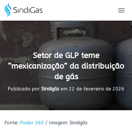
Search
for:
A
L
T
E
R
N
A
Setor de GLP teme
R
N
“mexicanização” da distribuição
A
V
de gás
E
G
A
Publicado por
Sindigás
em
22 de fevereiro de 2026
Ç
Ã
O
Fonte:
Poder 360
/ Imagem: Sindigás