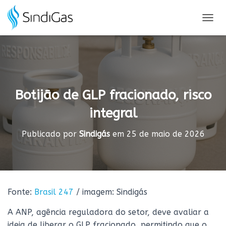
Search
for:
A
L
T
E
R
N
A
Botijão de GLP fracionado, risco
R
N
integral
A
V
E
Publicado por
Sindigás
em
25 de maio de 2026
G
A
Ç
Ã
O
Fonte:
Brasil 247
/ imagem: Sindigás
A ANP, agência reguladora do setor, deve avaliar a
ideia de liberar o GLP fracionado, permitindo que o