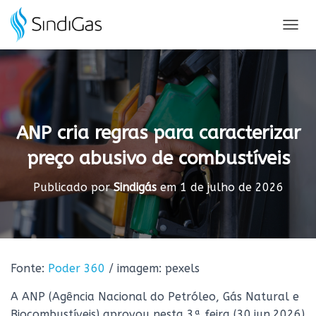
Search
for:
A
L
T
E
R
N
A
ANP cria regras para caracterizar
R
N
preço abusivo de combustíveis
A
V
E
Publicado por
Sindigás
em
1 de julho de 2026
G
A
Ç
Ã
O
Fonte:
Poder 360
/ imagem: pexels
A ANP (Agência Nacional do Petróleo, Gás Natural e
Biocombustíveis) aprovou nesta 3ª feira (30.jun.2026)