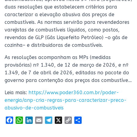
duas resoluções que estabelecem critérios para
caracterizar a elevação abusiva dos preços de
combustíveis. As normas servirão para revendedores
varejistas de combustíveis líquidos, como postos,
revendas de GLP (Gás Liquefeito Petróleo) –o gás de
cozinha– e distribuidoras de combustíveis.
As resoluções acompanham as MPs (medidas
provisórias) nº 1.340, de 12 de março de 2026, e nº
1.349, de 7 de abril de 2026, editadas no pacote do
governo para contenção dos preços dos combustíve…
Leia mais:
https://www.poder360.com.br/poder-
energia/anp-cria-regras-para-caracterizar-preco-
abusivo-de-combustiveis
F
W
L
E
T
X
C
S
a
h
i
m
e
o
h
c
a
n
a
l
p
a