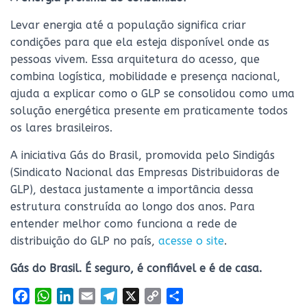
Levar energia até a população significa criar
condições para que ela esteja disponível onde as
pessoas vivem. Essa arquitetura do acesso, que
combina logística, mobilidade e presença nacional,
ajuda a explicar como o GLP se consolidou como uma
solução energética presente em praticamente todos
os lares brasileiros.
A iniciativa Gás do Brasil, promovida pelo Sindigás
(Sindicato Nacional das Empresas Distribuidoras de
GLP), destaca justamente a importância dessa
estrutura construída ao longo dos anos. Para
entender melhor como funciona a rede de
distribuição do GLP no país,
acesse o site
.
Gás do Brasil. É seguro, é confiável e é de casa.
F
W
L
E
T
X
C
S