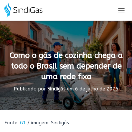
Search
for:
A
L
T
E
R
N
A
Como o gás de cozinha chega a
R
N
todo o Brasil sem depender de
A
V
uma rede fixa
E
G
A
Publicado por
Sindigás
em
6 de julho de 2026
Ç
Ã
O
Fonte:
G1
/ imagem: Sindigás