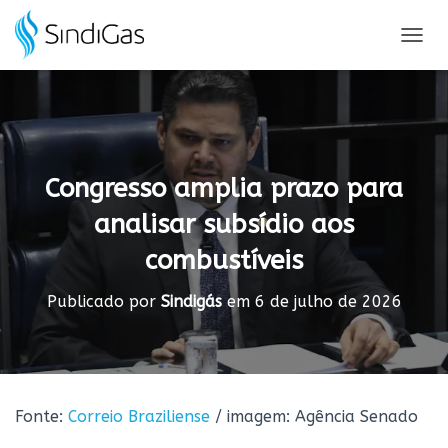
Search
for:
A
L
T
E
R
N
A
Congresso amplia prazo para
R
N
analisar subsídio aos
A
V
combustíveis
E
G
A
Publicado por
Sindigás
em
6 de julho de 2026
Ç
Ã
O
Fonte:
Correio Braziliense
/ imagem:
Agência Senado