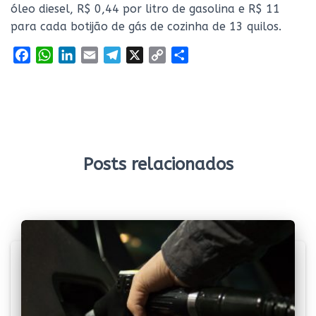
óleo diesel, R$ 0,44 por litro de gasolina e R$ 11
para cada botijão de gás de cozinha de 13 quilos.
F
W
L
E
T
X
C
S
a
h
i
m
e
o
h
c
a
n
a
l
p
a
e
t
k
i
e
y
r
b
s
e
l
g
L
e
o
A
d
r
i
o
p
I
a
n
Posts relacionados
k
p
n
m
k