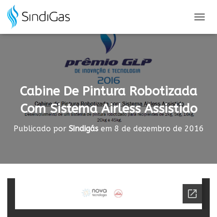
Search
for:
A
L
T
E
R
N
A
Cabine De Pintura Robotizada
R
N
Com Sistema Airless Assistido
A
V
E
Publicado por
Sindigás
em
8 de dezembro de 2016
G
A
Ç
Ã
O