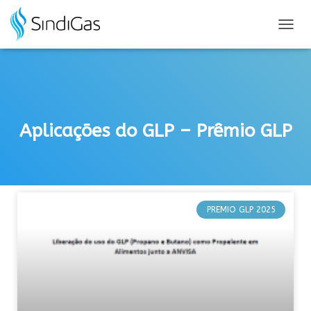
Search
for:
A
L
T
E
R
N
A
Aplicações do GLP – Prêmio GLP
R
N
A
V
E
G
A
PREMIO GLP 2025
Ç
Ã
O