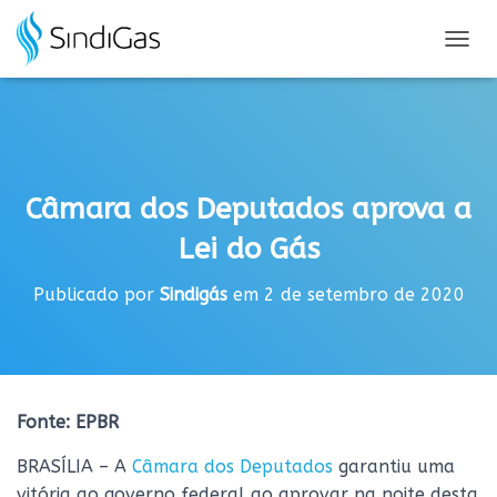
Search
for:
A
L
T
E
R
N
A
Câmara dos Deputados aprova a
R
N
Lei do Gás
A
V
E
Publicado por
Sindigás
em
2 de setembro de 2020
G
A
Ç
Ã
O
Fonte: EPBR
BRASÍLIA – A
Câmara dos Deputados
garantiu uma
vitória ao governo federal ao aprovar na noite desta