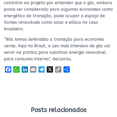
contrário ao projeto por entender que o gás, embora
possa ser considerado para algumas economias como
energético de transição, pode ocupar o espaço de
fontes renováveis como solar e eólica no caso
brasileiro.
“Nós temos defendido a transição para economia
verde. Aqui no Brasil, o uso mais intensivo de gás vai
servir na prática para substituir energia renovável
para consumo interno”, declarou.
F
W
L
E
T
X
C
S
a
h
i
m
e
o
h
c
a
n
a
l
p
a
e
t
k
i
e
y
r
b
s
e
l
g
L
e
o
A
d
r
i
o
p
I
a
n
Posts relacionados
k
p
n
m
k