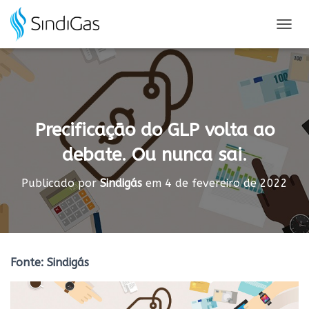
Search
for:
A
L
T
E
R
N
A
Precificação do GLP volta ao
R
N
debate. Ou nunca sai.
A
V
E
Publicado por
Sindigás
em
4 de fevereiro de 2022
G
A
Ç
Ã
O
Fonte: Sindigás