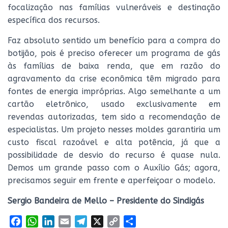
focalização nas famílias vulneráveis e destinação
específica dos recursos.
Faz absoluto sentido um benefício para a compra do
botijão, pois é preciso oferecer um programa de gás
às famílias de baixa renda, que em razão do
agravamento da crise econômica têm migrado para
fontes de energia impróprias. Algo semelhante a um
cartão eletrônico, usado exclusivamente em
revendas autorizadas, tem sido a recomendação de
especialistas. Um projeto nesses moldes garantiria um
custo fiscal razoável e alta potência, já que a
possibilidade de desvio do recurso é quase nula.
Demos um grande passo com o Auxílio Gás; agora,
precisamos seguir em frente e aperfeiçoar o modelo.
Sergio Bandeira de Mello – Presidente do Sindigás
F
W
L
E
T
X
C
S