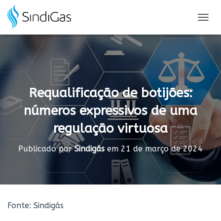
Search
for:
A
L
T
E
R
N
A
Requalificação de botijões:
R
N
números expressivos de uma
A
V
regulação virtuosa
E
G
A
Publicado por
Sindigás
em
21 de março de 2024
Ç
Ã
O
Fonte: Sindigás