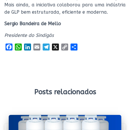
Mais ainda, a iniciativa colaborou para uma indústria
de GLP bem estruturada, eficiente e moderna.
Sergio Bandeira de Mello
Presidente do Sindigás
F
W
L
E
T
X
C
S
a
h
i
m
e
o
h
c
a
n
a
l
p
a
e
t
k
i
e
y
r
b
s
e
l
g
L
e
o
A
d
r
i
o
p
I
a
n
Posts relacionados
k
p
n
m
k