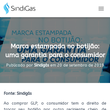
Search
for:
A
L
T
E
R
N
A
Marca estampada no botijão:
R
N
uma garantia para o consumidor
A
V
E
Publicado por
Sindigás
em
20 de setembro de 2019
G
A
Ç
Ã
O
Fonte: Sindigás
Ao comprar GLP, o consumidor tem o direito de
trocar seu botijão por outro recipiente cheio, de