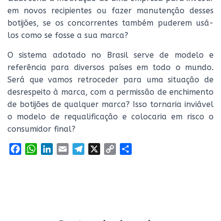
em novos recipientes ou fazer manutenção desses
botijões, se os concorrentes também puderem usá-
los como se fosse a sua marca?
O sistema adotado no Brasil serve de modelo e
referência para diversos países em todo o mundo.
Será que vamos retroceder para uma situação de
desrespeito à marca, com a permissão de enchimento
de botijões de qualquer marca? Isso tornaria inviável
o modelo de requalificação e colocaria em risco o
consumidor final?
F
W
L
E
T
X
C
S
a
h
i
m
e
o
h
c
a
n
a
l
p
a
e
t
k
i
e
y
r
b
s
e
l
g
L
e
o
A
d
r
i
o
p
I
a
n