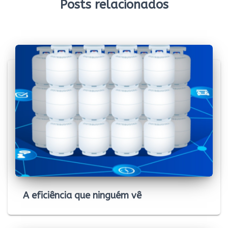
Posts relacionados
k
p
n
m
k
A eficiência que ninguém vê