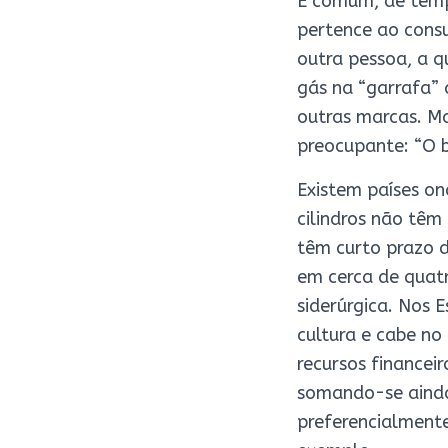
É comum, de tempo
pertence ao consu
outra pessoa, a 
gás na “garrafa” 
outras marcas. Ma
preocupante: “O b
Existem países o
cilindros não têm
têm curto prazo d
em cerca de quatr
siderúrgica. Nos
cultura e cabe no
recursos financei
somando-se ainda
preferencialmente