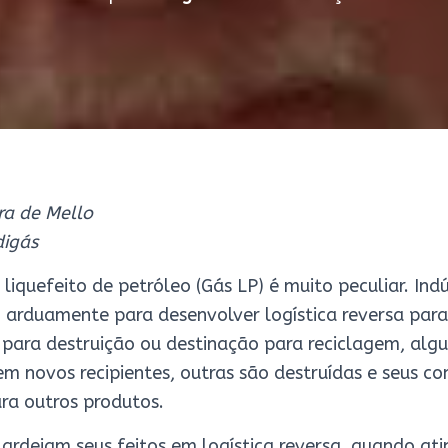
ra de Mello
digás
 liquefeito de petróleo (Gás LP) é muito peculiar. Ind
arduamente para desenvolver logística reversa para
 para destruição ou destinação para reciclagem, al
m novos recipientes, outras são destruídas e seus c
ra outros produtos.
alardeiam seus feitos em logística reversa, quando a