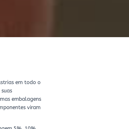
ústrias em todo o
 suas
gumas embalagens
omponentes viram
tingem 5%, 10%,