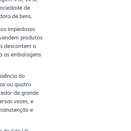
sociedade de
dora de bens.
mos impiedosos
 vendem produtos
es descontem a
sa as embalagens
ssência do
as ou quatro
cedor de grande
rsas vezes, e
 manutenção e