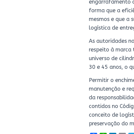
engarrafamento da
forma que a efici
mesmos e que a su
logística de entr
As autoridades na
respeito à marca 
universo de cilind
30 e 45 anos, o 
Permitir o enchim
manutenção e requ
da responsabilida
contidos no Códig
conceito de logís
preservação do m