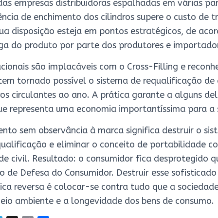
s empresas distribuidoras espalhadas em várias par
ência de enchimento dos cilindros supere o custo de t
a disposição esteja em pontos estratégicos, de aco
ega do produto por parte dos produtores e importado
cionais são implacáveis com o Cross-Filling e recon
tem tornado possível o sistema de requalificação de
ros circulantes ao ano. A prática garante a alguns del
que representa uma economia importantíssima para a 
ento sem observância à marca significa destruir o si
alificação e eliminar o conceito de portabilidade 
de civil. Resultado: o consumidor fica desprotegido q
o de Defesa do Consumidor. Destruir esse sofisticado 
tica reversa é colocar-se contra tudo que a sociedad
eio ambiente e a longevidade dos bens de consumo.