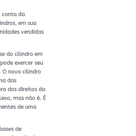
á conta da
indros, em sua
unidades vendidas
se do cilindro em
 pode exercer seu
 O novo cilindro
ema das
ra dos direitos da
exo, mas não é. É
nentes de uma
 bases de