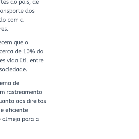
tes do país, de
ransporte dos
rdo com a
res.
hecem que o
 cerca de 10% do
es vida útil entre
sociedade.
stema de
com rastreamento
uanto aos direitos
e eficiente
e almeja para a