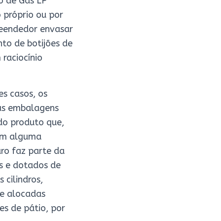
o de Gás LP
 próprio ou por
reendedor envasar
to de botijões de
raciocínio
s casos, os
 as embalagens
do produto que,
 em alguma
ro faz parte da
s e dotados de
 cilindros,
e alocadas
es de pátio, por