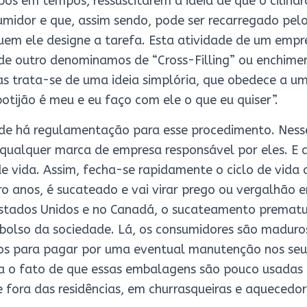
s em tempos, ressuscitarem a ideia de que o cilindr
midor e que, assim sendo, pode ser recarregado pelo
quem ele designe a tarefa. Esta atividade de um emp
de outro denominamos de “Cross-Filling” ou enchimen
s trata-se de uma ideia simplória, que obedece a um 
otijão é meu e eu faço com ele o que eu quiser”.
nde há regulamentação para esse procedimento. Nesse
 qualquer marca de empresa responsável por eles. E
e vida. Assim, fecha-se rapidamente o ciclo de vida 
o anos, é sucateado e vai virar prego ou vergalhão
 Estados Unidos e no Canadá, o sucateamento prematu
 bolso da sociedade. Lá, os consumidores são maduro
ros para pagar por uma eventual manutenção nos seus
 o fato de que essas embalagens são pouco usadas 
 fora das residências, em churrasqueiras e aquecedor